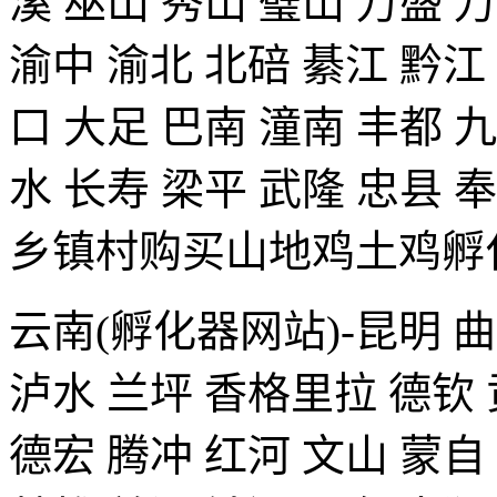
溪 巫山 秀山 璧山 万盛 
渝中 渝北 北碚 綦江 黔江
口 大足 巴南 潼南 丰都 
水 长寿 梁平 武隆 忠县
乡镇村购买山地鸡土鸡孵化器拨
云南(孵化器网站)-昆明 曲
泸水 兰坪 香格里拉 德钦 
德宏 腾冲 红河 文山 蒙自