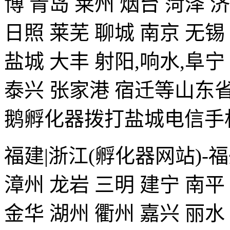
博 青岛 莱州 烟台 菏泽 
日照 莱芜 聊城 南京 无锡
盐城 大丰 射阳,响水,阜宁
泰兴 张家港 宿迁等山
鹅孵化器拨打盐城电信手机18
福建|浙江(孵化器网站)-福
漳州 龙岩 三明 建宁 南平
金华 湖州 衢州 嘉兴 丽水