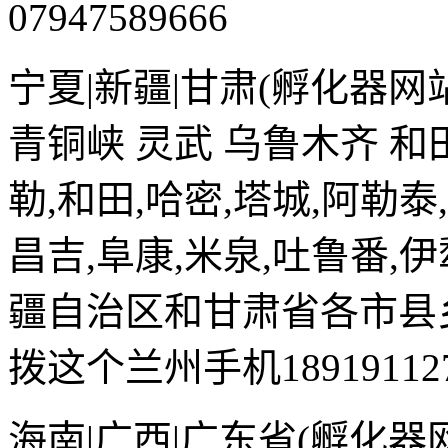
07947589666
宁夏|新疆|甘肃(孵化器网站
青铜峡 灵武 乌鲁木齐 和田
勒,和田,哈密,塔城,阿勒泰
昌吉,阜康,米泉,吐鲁番,
疆自治区和甘肃省各市县
拨这个兰州手机189191127
海南|广西|广东省(孵化器网