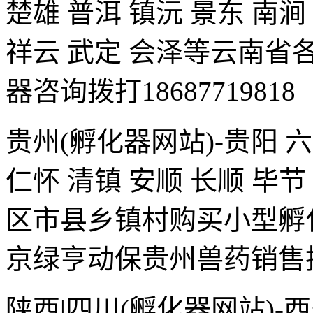
楚雄 普洱 镇沅 景东 南涧
祥云 武定 会泽等云南
器咨询拨打18687719818
贵州(孵化器网站)-贵阳 六
仁怀 清镇 安顺 长顺 毕
区市县乡镇村购买小型孵化器咨
京绿亨动保贵州兽药销售
陕西|四川(孵化器网站)-西