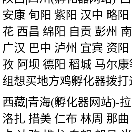
安康 旬阳 紫阳 汉中 略阳
花 西昌 绵阳 自贡 彭州 
广汉 巴中 泸州 宜宾 资阳
孜 阿坝 德阳 稻城 马
组想买地方鸡孵化器拨打这个
西藏|青海(孵化器网站)-拉
洛扎 措美 仁布 林周 那曲