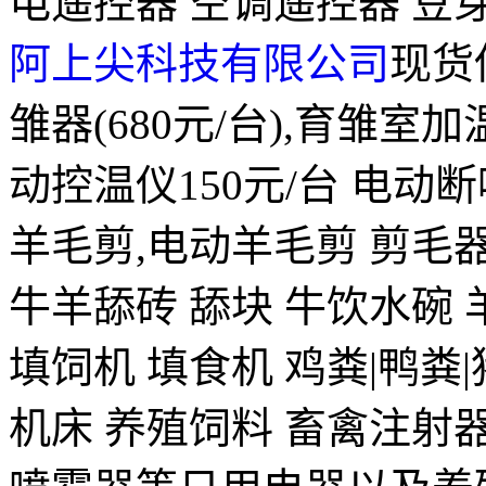
电遥控器 空调遥控器 豆
阿上尖科技有限公司
现货
雏器(680元/台),育雏室
动控温仪150元/台 电动
羊毛剪,电动羊毛剪 剪毛器
牛羊舔砖 舔块 牛饮水碗 
填饲机 填食机 鸡粪|鸭粪
机床 养殖饲料 畜禽注射