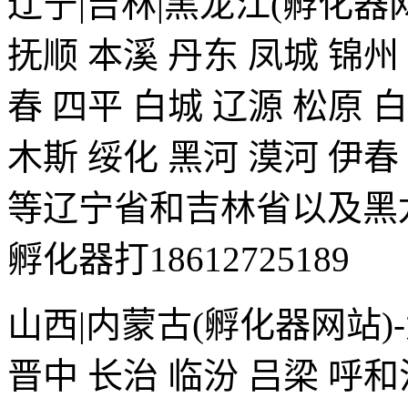
辽宁|吉林|黑龙江(孵化器网
抚顺 本溪 丹东 凤城 锦州
春 四平 白城 辽源 松原 
木斯 绥化 黑河 漠河 伊春
等辽宁省和吉林省以及黑
孵化器打18612725189
山西|内蒙古(孵化器网站)-
晋中 长治 临汾 吕梁 呼和