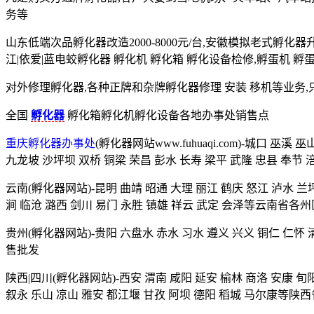
务等
山东低端次品孵化器改造2000-8000元/台,安徽模拟老式孵化器升级
江|依爱|蓝电蛟孵化器 孵化机 孵化箱 孵化设备检修,孵蛋机 
对外修理孵化器,各种正牌和杂牌孵化器修理 安装 移机等业务,只要
全国
孵化器
孵化箱孵化机孵化设备各地办事处销售点
重庆孵化器办事处
(孵化器网站www.fuhuaqi.com)-城口 巫
九龙坡 沙坪坝 双桥 铜梁 荣昌 彭水 长寿 梁平 武隆 忠县 奉节
云南(孵化器网站)-昆明 曲靖 昭通 大理 丽江 鹤庆 怒江 泸水 兰
涧 临沧 潞西 剑川 易门 永胜 镇雄 祥云 武定 会泽等云南省各州
贵州(孵化器网站)-贵阳 六盘水 赤水 习水 遵义 兴义 铜仁 仁
售批发
陕西|四川(孵化器网站)-西安 渭南 咸阳 延安 榆林 商洛 安康 旬阳
叙永 乐山 凉山 雅安 都江堰 甘孜 阿坝 德阳 稻城 马尔康等陕