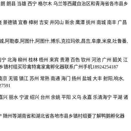
堆龙 白朗 朗县 当雄 西宁 格尔木 乌兰等西藏自治区和青海省各市县乡
饶 景德镇 宜春 樟树 吉安 井冈山 新余 鹰潭 抚州 南城 南丰 广昌
城,阿勒泰,阿图什,阿图什,博乐,克拉玛依,昌吉,阜康,米泉,吐鲁番,
宁 北海 柳州 桂林 梧州 来宾 贵港 百色 钦州 河池 广州 韶关 江
乡镇村组买珍禽特禽家禽孵化器联系广州手机18924254187
南京 无锡 镇江 苏州 常熟 南通 海门 扬州 盐城 大丰 射阳,响水,
591
 嘉兴 丽水 宁波 绍兴 台州 余姚 平阳 义乌 永嘉 乐清海宁 平湖 诸
 孝感 咸宁 随州等湖南省和湖北省各地市县乡镇村组要了解鸭鹅孵化器