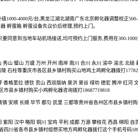
1000-4000元/台,黑龙江湖北湖南广东北京孵化器调整校正500-20
孵蛋器 孵蛋箱 孵蛋设备先议价后修理,预约上门。
同意到当地车站机场接送,均可预约上门服务,费用在300-1000
溪 巫山 秀山 璧山 万盛 万州 开州 南岸 南川 合川 永川 渝中 渝北 北
 涪陵 石柱等重庆市各区县乡镇村购买山地鸡土鸡孵化器拨打1778201
坪 香格里拉 德钦 贡山 西双版纳 景洪 景谷 禄劝 德宏 腾冲 红河 文
区市县乡镇村购买小鸡孵化器咨询拨打18687719818
怀 清镇 安顺 长顺 毕节 都匀 凯里 三都等贵州省各州区市县乡镇村购
 紫阳 汉中 略阳 铜川 宝鸡 平利 成都 万源 攀枝花 西昌 绵阳 自
西省四川省各市县乡镇村组想买地方鸡孵化器拨打这个手机号码18982