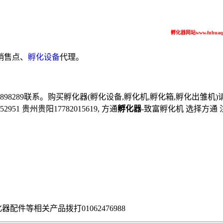
孵化器网站www.fuhuaq
销售点、
孵化设备
代理。
联系。购买孵化器(孵化设备,孵化机,孵化箱,孵化出雏机)请拨电话：北京010
2951 贵州贵阳17782015619, 方通
孵化器
-致富孵化机 选择方通
器配件等相关产品拨打01062476988