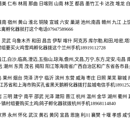
 措美 仁布 林周 那曲 日喀则 山南 林芝 都昌 墨竹工卡 达孜 
淮南 宿州 黄山 淮北 铜陵 宣城 六安 巢湖 池州;南昌 赣州 九江 上
化器就打这个电话07947589666
 灵武 乌鲁木齐 和田 昌吉 伊犁 喀什 阿克苏 库尔勒,和田,哈密,塔
要买火鸡雪鸡孵化器拨这个兰州手机18919112728
江,白沙,临高,澄迈,五指山,琼海,儋州,文昌,万宁,东方,定安,屯昌 南
山 清远 潮州 东莞 茂名 揭阳 阳江等海南省广西自治区和广东省各市县
 莱州 烟台 菏泽 济宁 临沂 滨州 东营 威海 枣庄 日照 莱芜 聊城 
省江苏省和上海市购买孔雀黑天鹅孵化器拨打盐城电信手机18912527
 三明 建宁 南平 邵武 光泽 建阳 晋江 杭州 温州 金华 湖州 衢州
镇村组要购买土鸡|鸽子孵化器就拨杭州手机18968114840
 张家界 永州 怀化 武汉 黄石 黄冈 宜昌 恩施 利川 襄樊 十堰