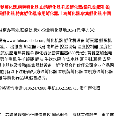
鹅孵化器,鹌鹑孵化器,山鸡孵化器,孔雀孵化器(绿孔雀|蓝孔雀|
龟蛋孵化器,特禽孵化器,家用孵化器,土鸡孵化器,家禽孵化器,中国
办事处,联络处,微小企业孵化基地,0.5-1元/平方米)
孵化设备www.fuhuashebei.com, 孵化机器 孵化机设备 孵蛋器 孵蛋机
蛋器,蛋盘-孵化盘 、出雏盘 加湿器 吊扇 电热管 控温设备 温度控制器 湿度控
现货供应电热育雏伞 孵化器配套育雏器(680元/台),育雏室加温电
 剪羊毛机,牛羊舔砖 舔块 牛饮水碗 羊饮水器 耳号钳,耳标 去势
等日用电器以及养殖|畜禽器材设备。孵化器合作伙伴公司企业产品网
明方通电子有限公司拥有以下注册商标:方通孵化器 春明牌孵化器 春明方通孵化器
器 等孵化器品牌,假冒必究。
1062476988,手机13521585733,蛋车孵化器
室、养殖场规划设计建设建议,网站制作、网络宣传销售、电子商