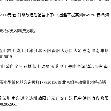
00元/台,升级改造后温差小于0.2,出雏率提高到85-97%,云峰|海
元/台/次,材料费另收。
碚 綦江 黔江 垫江 江津 江北 云阳 酉阳 大渡口 大足 巴南 潼南 丰都
5619
山 蒙自 个旧 石林 保山 瑞丽 玉溪 澄江 楚雄 普洱 镇沅 景东 南
买小型孵化器咨询拨打17782015619 北京绿亨动保贵州兽药销
贡 彭州 南充 遂宁 达州 简阳 广元 广安 广汉 巴中 泸州 宜宾 资阳
852951