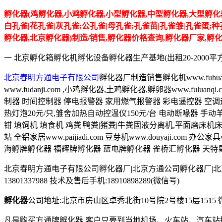
孵化器(鸡孵化器,小鸡孵化器,小型孵化器,中型孵化器,大型孵化
白孔雀|花孔雀|灰孔雀;公孔雀|母孔雀;孔雀苗|孔雀雏|孔雀蛋;
孵化器,北京孵化器)制造/销售,孵化器价格查询,孵化器厂家,孵
一 北京孵化箱孵化机孵化设备孵化器生产基地(出租20-2000平
北京春明方通电子有限公司
孵化器厂制造销售孵化机www.fuhuaji.c
www.fudanji.com ,小鸡孵化器,土鸡孵化器,孵卵器www.fulu
制器 时间控制器 停电报警器 家用燃气报警器 彩电遥控器 空
热灯泡20元/只,雏舍加热自动控温仪150元/台 电动断喙器 手动
钳 填饲机 填食机 鸡粪|鸭粪|猪粪|牛粪固液分离机,平面磨
站 全铝家居www.paijiadi.com 豆芽机www.douyaji
海孵牌孵化器 福辉牌孵化器 蓝电牌孵化器 雀桥汇孵化器 天特
北京春明方通电子有限公司孵化器厂|北京方通公司孵化器厂|北京方通牌
13801337988 技术及售后手机:18910898289(微信号)
孵化器
公司地址:北京市房山区卓秀北街10号院2号楼15层1515 微信号:fuh
凡是购买方通牌孵化器,客户只要到当地机场、火车站、汽车站