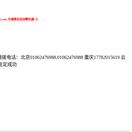
i.com 方通牌全自动孵化器 小型孵化器 小鸡孵化器 大型孵化器 孔雀孵化器 鸵鸟孵化器 家禽孵化器 孵化
62476988,01062476988 重庆17782015619 云
 注定成功