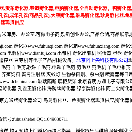
器,蛋车孵化器,巷道孵化器,电脑孵化器,全自动孵化器，鸭孵化器,
种孔雀|成年孔雀|商品孔雀),大雁孵化器,鸵鸟孵化器,珍禽孵化器,
化器现货供应
方米库房、办公室,可做电子商务,新创业办公,产品仓储,商品展示,驻京
om 孵化器www.fuhuaqi.com 孵化箱www.fuhuaxiang.com 
anqi.com 电孵机www.dianfuji.com 出雏机 孵化出雏机 照
调遥控器 豆芽机等电子产品|机械设备。
北京阿上尖科技有限公司
羊毛剪 羊毛剪,软轴羊毛剪,电动羊毛剪 剪毛器 剪毛机 羊毛电推剪
床机床 养殖饲料 畜禽注射器 灭蚊灯 生物杀菌剂、杀虫剂 喷雾器
.com 办公家具www.dchchina.com 玻璃隔断 展柜货架 北京春
星孵化器 孔雀王孵化器 海鸥牌孵化器 绿亨牌孵化器 阿上尖孵化
孵化器公司-鸟禽孵化器、龟蛋孵化器现货供应,孵化器价格咨询电话:0
uashebei,QQ:1049030711
接送,均可预约上门孵化器技术指导、孵化器售后维修服务;孵化