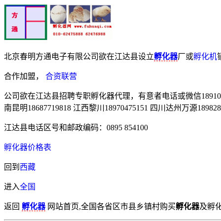
北京春明方通电子有限公司欲在江达县设立
孵化器
厂或
孵化机
合作加盟，
合资联营
公司欲在江达县招聘专职孵化器代理，有意者电话或微信18910898289
南昆明18687719818 江西黎川18970475151 四川达州万源1898285
江达县电话区号和邮政编码：0895 854100
孵化器价格表
回到
西藏
进入
全国
返回
孵化器
网站首页,全国各省区市县乡镇村购买
孵化器
及孵化