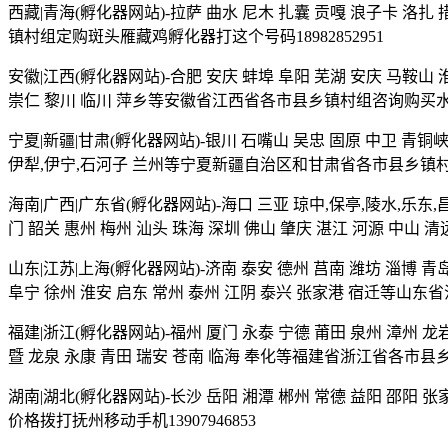
西藏|青海(孵化器网站)-拉萨 曲水 尼木 扎囊 贡嘎 浪子卡 洛扎
镇村组定购斑头雁藏鸡孵化器打这个号码18982852951
安徽|江西(孵化器网站)-合肥 安庆 蚌埠 阜阳 芜湖 安庆 马鞍山 
崇仁 黎川 临川 萍乡等安徽省江西省各市县乡镇村组咨询购买水禽孵
宁夏|新疆|甘肃(孵化器网站)-银川 石嘴山 吴忠 固原 中卫 青铜峡
伊犁,伊宁,石河子 兰州等宁夏新疆自治区和甘肃省各市县乡镇村组
海南|广西|广东省(孵化器网站)-海口 三亚 琼中,保亭,陵水,乐东,昌
门 韶关 惠州 梅州 汕头 珠海 深圳 佛山 肇庆 湛江 河源 中
山东|江苏|上海(孵化器网站)-济南 泰安 德州 莒南 潍坊 淄博 青岛
阜宁 徐州 淮安 启东 常州 泰州 江阴 泰兴 张家港 宿迁等山东
福建|浙江(孵化器网站)-福州 厦门 永泰 宁德 莆田 泉州 漳州 龙岩
暨 龙泉 永康 青田 瑞安 苍南 临海 奉化等福建省浙江省各市县乡
湖南|湖北(孵化器网站)-长沙 岳阳 湘潭 郴州 常德 益阳 邵阳
价格拨打抚州移动手机13907946853